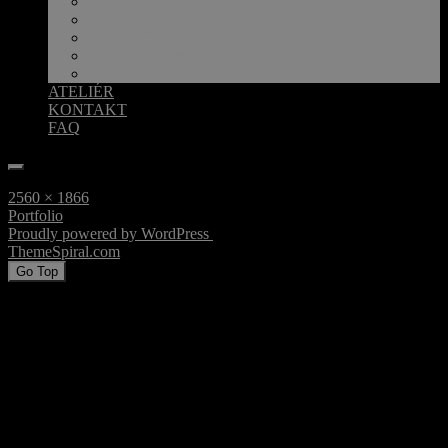
GLAMOUR a NUDE
Černobílý svět
PORTRÉTY EXTERIÉR
PORTRÉTY ATELIÉR
BACKSTAGE
ATELIÉR
KONTAKT
FAQ
Search
for:
Full
2560 × 1866
size
Navigace
Portfolio
Proudly powered by WordPress
|
Theme: Freeware
|
By
pro
ThemeSpiral.com
.
příspěvek
Go Top